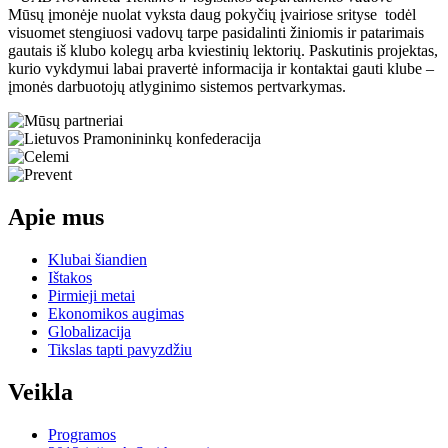
Mūsų įmonėje nuolat vyksta daug pokyčių įvairiose srityse todėl
visuomet stengiuosi vadovų tarpe pasidalinti žiniomis ir patarimais
gautais iš klubo kolegų arba kviestinių lektorių. Paskutinis projektas,
kurio vykdymui labai pravertė informacija ir kontaktai gauti klube –
įmonės darbuotojų atlyginimo sistemos pertvarkymas.
Apie mus
Klubai šiandien
Ištakos
Pirmieji metai
Ekonomikos augimas
Globalizacija
Tikslas tapti pavyzdžiu
Veikla
Programos