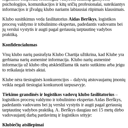
psichologijos, komunikacijos ir kitų sričių profesionalai, suteikiantys
informacijos ir įžvalgų klubo nariams labiausiai rūpimais klausimais.
Klubo susitikimus veda fasilitatorius
Aidas Berškys
, logistikos
procesų valdymo ir tobulinimo ekspertas, padedantis vadovams bei
jų verslui vystytis ir augti pagal geriausią tarptautinę vadybos
praktiką.
Konfidencialumas
Visų klubo narių pasirašyta Klubo Chartija užtikrina, kad Klube yra
gerbiama narių asmeninė informacija. Klubo narių asmeninė
informacija už klubo ribų atskleidžiama tik nario sutikimu arba jeigu
to reikalauja teisės aktai.
Klube nėra tiesioginės konkurencijos – dalyvių atstovaujamų įmonių
veikla negali tiesiogiai konkuruoti tarpusavyje.
Tiekimo grandinės ir logistikos vadovų klubo fasilitatorius
–
logistikos procesų valdymo ir tobulinimo ekspertas Aidas Berškys,
padedantis vadovams bei jų verslui vystytis ir augti pagal geriausią
tarptautinę vadybos praktiką. A. Berškys daugiau nei 15 metų dirbo
vadovaujantį darbą pardavimų ir logistikos srityje:
Klubiečių atsiliepimai