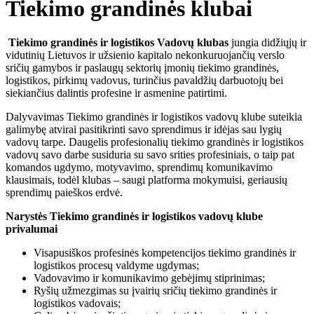
Tiekimo grandinės klubai
Tiekimo grandinės ir logistikos Vadovų klubas
jungia didžiųjų ir
vidutinių Lietuvos ir užsienio kapitalo nekonkuruojančių verslo
sričių gamybos ir paslaugų sektorių įmonių tiekimo grandinės,
logistikos, pirkimų vadovus, turinčius pavaldžių darbuotojų bei
siekiančius dalintis profesine ir asmenine patirtimi.
Dalyvavimas Tiekimo grandinės ir logistikos vadovų klube suteikia
galimybę atvirai pasitikrinti savo sprendimus ir idėjas sau lygių
vadovų tarpe. Daugelis profesionalių tiekimo grandinės ir logistikos
vadovų savo darbe susiduria su savo srities profesiniais, o taip pat
komandos ugdymo, motyvavimo, sprendimų komunikavimo
klausimais, todėl klubas – saugi platforma mokymuisi, geriausių
sprendimų paieškos erdvė.
Narystės Tiekimo grandinės ir logistikos vadovų klube
privalumai
Visapusiškos profesinės kompetencijos tiekimo grandinės ir
logistikos procesų valdyme ugdymas;
Vadovavimo ir komunikavimo gebėjimų stiprinimas;
Ryšių užmezgimas su įvairių sričių tiekimo grandinės ir
logistikos vadovais;