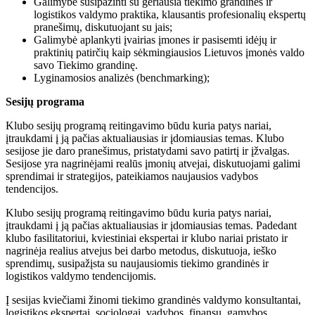
Galimybė susipažinti su geriausia tiekimo grandinės ir
logistikos valdymo praktika, klausantis profesionalių ekspertų
pranešimų, diskutuojant su jais;
Galimybė aplankyti įvairias įmones ir pasisemti idėjų ir
praktinių patirčių kaip sėkmingiausios Lietuvos įmonės valdo
savo Tiekimo grandinę.
Lyginamosios analizės (benchmarking);
Sesijų programa
Klubo sesijų programą reitingavimo būdu kuria patys nariai,
įtraukdami į ją pačias aktualiausias ir įdomiausias temas. Klubo
sesijose jie daro pranešimus, pristatydami savo patirtį ir įžvalgas.
Sesijose yra nagrinėjami realūs įmonių atvejai, diskutuojami galimi
sprendimai ir strategijos, pateikiamos naujausios vadybos
tendencijos.
Klubo sesijų programą reitingavimo būdu kuria patys nariai,
įtraukdami į ją pačias aktualiausias ir įdomiausias temas. Padedant
klubo fasilitatoriui, kviestiniai ekspertai ir klubo nariai pristato ir
nagrinėja realius atvejus bei darbo metodus, diskutuoja, ieško
sprendimų, susipažįsta su naujausiomis tiekimo grandinės ir
logistikos valdymo tendencijomis.
Į sesijas kviečiami žinomi tiekimo grandinės valdymo konsultantai,
logistikos ekspertai, sociologai, vadybos, finansų, gamybos,