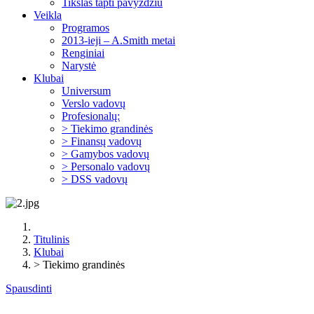
Tikslas tapti pavyzdžiu
Veikla
Programos
2013-ieji – A.Smith metai
Renginiai
Narystė
Klubai
Universum
Verslo vadovų
Profesionalų:
> Tiekimo grandinės
> Finansų vadovų
> Gamybos vadovų
> Personalo vadovų
> DSS vadovų
Titulinis
Klubai
> Tiekimo grandinės
Spausdinti