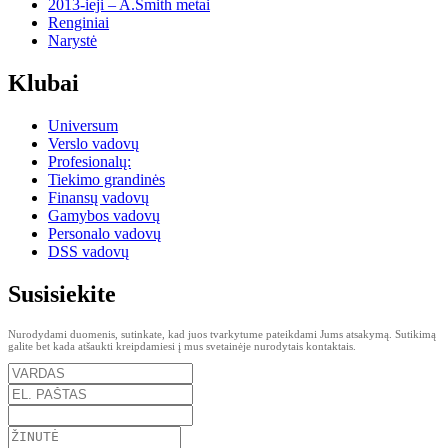
2013-ieji – A.Smith metai
Renginiai
Narystė
Klubai
Universum
Verslo vadovų
Profesionalų:
Tiekimo grandinės
Finansų vadovų
Gamybos vadovų
Personalo vadovų
DSS vadovų
Susisiekite
Nurodydami duomenis, sutinkate, kad juos tvarkytume pateikdami Jums atsakymą. Sutikimą
galite bet kada atšaukti kreipdamiesi į mus svetainėje nurodytais kontaktais.