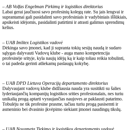
–
AB Volfas Engelman Pirkimų ir logistikos direktorius
Labai gerai jaučiuosi savo profesinių kolegų rate. Su jais lengvai ir
suprantamai gali pasidalinti savo profesiniais ir vadybiniais iššūkiais,
apsikeisti idėjomis, pasidalinti patirtimi ir atrasti galimus sprendimų
kelius.
–
UAB Imlitex Logistikos vadovė
Dėkinga savo įmonei, kad ji supranta tokių sesijų naudą ir sudaro
sąlygas dalyvauti Vadovų klube - auga mano kompetencija
profesinėje srityje, kyla naujų idėjų ką ir kaip toliau reikia tobulinti,
o tai padeda gerinti atliekamų paslaugų kokybę.
–
UAB DPD Lietuva Operacijų departamento direktorius
Dalyvaujant vadovų klube didžiausia nauda yra susitikti su šalies
lyderiaujančių kompanijų logistikos srities profesionalais, nes turiu
unikalią progą aptarti vyraujančias naujoves ar paklausti patarimo.
Tobulėju ne tik profesine prasme, tačiau turiu progą pasisemti ir
asmeninio bei dvasinio įkvėpimo siekiant įmonei naudingų tikslų.
–
UAB Novameta Tiekimo ir logistikos departamento vadovė