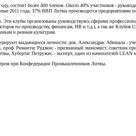
году, состоит более 400 членов. Около 40% участников - руков
данные 2011 года, 37% ВВП Литвы производится предприятиями п
в. Эти клубы организованы руководствуясь сферами профессион
торов по производству, финансам, HR и т.д.), а так же Клубов 
ынкам и разным культурам.
дерируют выдающиеся личности: док. Александрас Абишала - уч
проф. Римантас Рудзкис - признанный экономист, советник при
вы, Хубертас Петружис - эксперт, один из начинателей LEAN м
нтром при Конфедерации Промышленников Литвы.