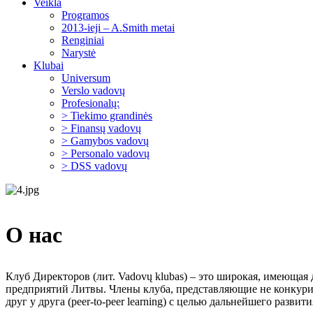
Veikla
Programos
2013-ieji – A.Smith metai
Renginiai
Narystė
Klubai
Universum
Verslo vadovų
Profesionalų:
> Tiekimo grandinės
> Finansų vadovų
> Gamybos vadovų
> Personalo vadovų
> DSS vadovų
О нас
Клуб Директоров (лит. Vadovų klubas) – это широкая, имеюща
предприятий Литвы. Члены клуба, представляющие не конкур
друг у друга (peer-to-peer learning) с целью дальнейшего развити