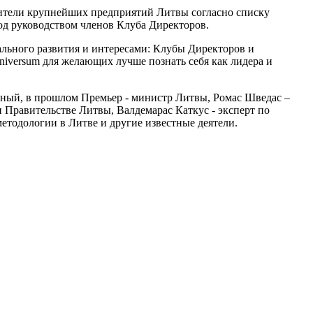
одители крупнейших предприятий Литвы согласно списку
од руководством членов Клуба Директоров.
ального развития и интересами: Клубы Директоров и
Universum для желающих лучше познать себя как лидера и
еный, в прошлом Премьер - министр Литвы, Ромас Шведас –
 Правительстве Литвы, Валдемарас Каткус - эксперт по
етодологии в Литве и другие известные деятели.