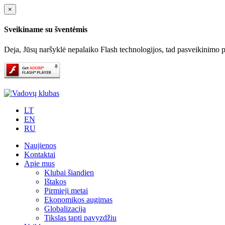
×
Sveikiname su šventėmis
Deja, Jūsų naršyklė nepalaiko Flash technologijos, tad pasveikinimo pa
LT
EN
RU
Naujienos
Kontaktai
Apie mus
Klubai šiandien
Ištakos
Pirmieji metai
Ekonomikos augimas
Globalizacija
Tikslas tapti pavyzdžiu