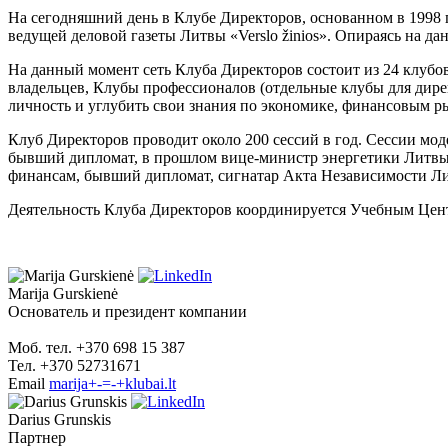
На сегодняшний день в Клубе Директоров, основанном в 1998 
ведущей деловой газеты Литвы «Verslo žinios». Опираясь на 
На данный момент сеть Клуба Директоров состоит из 24 клубо
владельцев, Клубы профессионалов (отдельные клубы для дирек
личность и углубить свои знания по экономике, финансовым р
Клуб Директоров проводит около 200 сессий в год. Сессии мо
бывший дипломат, в прошлом вице-министр энергетики Литвы, 
финансам, бывший дипломат, сигнатар Акта Независимости Лит
Деятельность Клуба Директоров координируется Учебным Це
Marija Gurskienė
Oснователь и президент компании
Моб. тел. +370 698 15 387
Тел. +370 52731671
Email
marija+-=-+klubai.lt
Darius Grunskis
Партнер